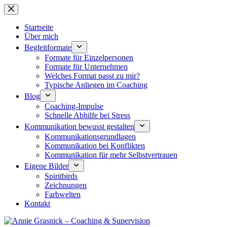
Zum
Inhalt
springen
Startseite
Über mich
Begleitformate
Formate für Einzelpersonen
Formate für Unternehmen
Welches Format passt zu mir?
Typische Anliegen im Coaching
Blog
Coaching-Impulse
Schnelle Abhilfe bei Stress
Kommunikation bewusst gestalten
Kommunikationsgrundlagen
Kommunikation bei Konflikten
Kommunikation für mehr Selbstvertrauen
Eigene Bilder
Spiritbirds
Zeichnungen
Farbwelten
Kontakt