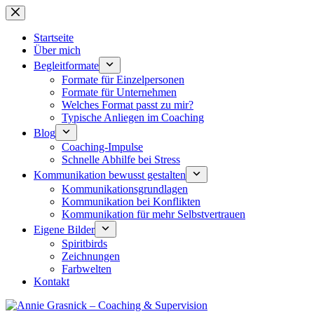
Zum
Inhalt
springen
Startseite
Über mich
Begleitformate
Formate für Einzelpersonen
Formate für Unternehmen
Welches Format passt zu mir?
Typische Anliegen im Coaching
Blog
Coaching-Impulse
Schnelle Abhilfe bei Stress
Kommunikation bewusst gestalten
Kommunikationsgrundlagen
Kommunikation bei Konflikten
Kommunikation für mehr Selbstvertrauen
Eigene Bilder
Spiritbirds
Zeichnungen
Farbwelten
Kontakt