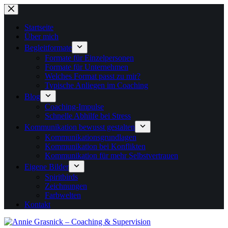
Zum
Inhalt
springen
Startseite
Über mich
Begleitformate
Formate für Einzelpersonen
Formate für Unternehmen
Welches Format passt zu mir?
Typische Anliegen im Coaching
Blog
Coaching-Impulse
Schnelle Abhilfe bei Stress
Kommunikation bewusst gestalten
Kommunikationsgrundlagen
Kommunikation bei Konflikten
Kommunikation für mehr Selbstvertrauen
Eigene Bilder
Spiritbirds
Zeichnungen
Farbwelten
Kontakt