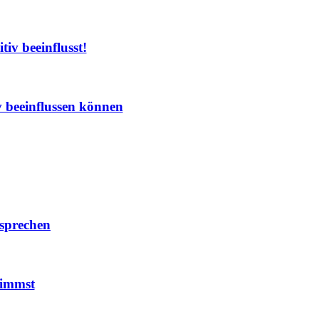
iv beeinflusst!
 beeinflussen können
nsprechen
nimmst