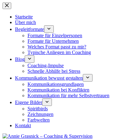
Zum
Inhalt
springen
Startseite
Über mich
Begleitformate
Formate für Einzelpersonen
Formate für Unternehmen
Welches Format passt zu mir?
Typische Anliegen im Coaching
Blog
Coaching-Impulse
Schnelle Abhilfe bei Stress
Kommunikation bewusst gestalten
Kommunikationsgrundlagen
Kommunikation bei Konflikten
Kommunikation für mehr Selbstvertrauen
Eigene Bilder
Spiritbirds
Zeichnungen
Farbwelten
Kontakt