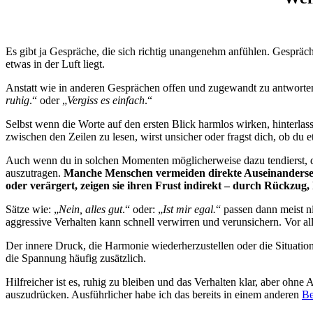
Es gibt ja Gespräche, die sich richtig unangenehm anfühlen. Gespräch
etwas in der Luft liegt.
Anstatt wie in anderen Gesprächen offen und zugewandt zu antworten,
ruhig
.“ oder „
Vergiss es einfach
.“
Selbst wenn die Worte auf den ersten Blick harmlos wirken, hinterlas
zwischen den Zeilen zu lesen, wirst unsicher oder fragst dich, ob du 
Auch wenn du in solchen Momenten möglicherweise dazu tendierst, das P
auszutragen.
Manche Menschen vermeiden direkte Auseinandersetz
oder verärgert, zeigen sie ihren Frust indirekt – durch Rückzug
Sätze wie: „
Nein, alles gut
.“ oder: „
Ist mir egal.
“ passen dann meist n
aggressive Verhalten kann schnell verwirren und verunsichern. Vor a
Der innere Druck, die Harmonie wiederherzustellen oder die Situation 
die Spannung häufig zusätzlich.
Hilfreicher ist es, ruhig zu bleiben und das Verhalten klar, aber ohn
auszudrücken. Ausführlicher habe ich das bereits in einem anderen
Be