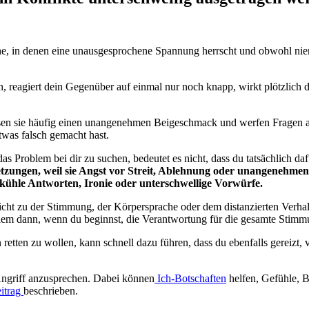
e, in denen eine unausgesprochene Spannung herrscht und obwohl niemand
 reagiert dein Gegenüber auf einmal nur noch knapp, wirkt plötzlich 
sen sie häufig einen unangenehmen Beigeschmack und werfen Fragen auf. W
etwas falsch gemacht hast.
roblem bei dir zu suchen, bedeutet es nicht, dass du tatsächlich dafür 
ungen, weil sie Angst vor Streit, Ablehnung oder unangenehmen G
, kühle Antworten, Ironie oder unterschwellige Vorwürfe.
icht zu der Stimmung, der Körpersprache oder dem distanzierten Verhalt
llem dann, wenn du beginnst, die Verantwortung für die gesamte Stimm
retten zu wollen, kann schnell dazu führen, dass du ebenfalls gereizt, v
e Angriff anzusprechen. Dabei können
Ich-Botschaften
helfen, Gefühle, 
itrag
beschrieben.