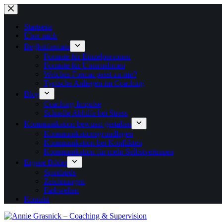
Zum
Inhalt
springen
Startseite
Über mich
Begleitformate
Formate für Einzelpersonen
Formate für Unternehmen
Welches Format passt zu mir?
Typische Anliegen im Coaching
Blog
Coaching-Impulse
Schnelle Abhilfe bei Stress
Kommunikation bewusst gestalten
Kommunikationsgrundlagen
Kommunikation bei Konflikten
Kommunikation für mehr Selbstvertrauen
Eigene Bilder
Spiritbirds
Zeichnungen
Farbwelten
Kontakt