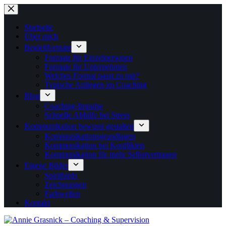
Zum
Inhalt
springen
Startseite
Über mich
Begleitformate
Formate für Einzelpersonen
Formate für Unternehmen
Welches Format passt zu mir?
Typische Anliegen im Coaching
Blog
Coaching-Impulse
Schnelle Abhilfe bei Stress
Kommunikation bewusst gestalten
Kommunikationsgrundlagen
Kommunikation bei Konflikten
Kommunikation für mehr Selbstvertrauen
Eigene Bilder
Spiritbirds
Zeichnungen
Farbwelten
Kontakt